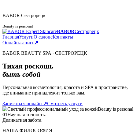
BABOR
Сестрорецк
Beauty is personal
BABOR
Сестрорецк
Главная
Услуги
О салоне
Контакты
Онлайн-запись
↗
BABOR BEAUTY SPA · СЕСТРОРЕЦК
Тихая роскошь
быть собой
Персональная косметология, красота и SPA в пространстве,
где внимание принадлежит только вам.
Записаться онлайн
↗
Смотреть услуги
Beauty is personal
01
Научная точность.
Деликатная забота.
НАША ФИЛОСОФИЯ