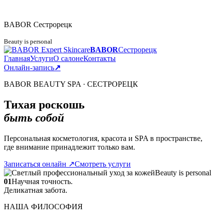
BABOR
Сестрорецк
Beauty is personal
BABOR
Сестрорецк
Главная
Услуги
О салоне
Контакты
Онлайн-запись
↗
BABOR BEAUTY SPA · СЕСТРОРЕЦК
Тихая роскошь
быть собой
Персональная косметология, красота и SPA в пространстве,
где внимание принадлежит только вам.
Записаться онлайн
↗
Смотреть услуги
Beauty is personal
01
Научная точность.
Деликатная забота.
НАША ФИЛОСОФИЯ