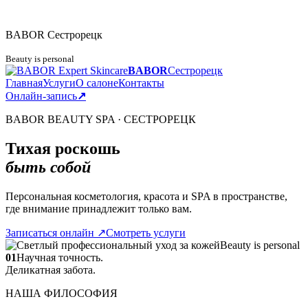
BABOR
Сестрорецк
Beauty is personal
BABOR
Сестрорецк
Главная
Услуги
О салоне
Контакты
Онлайн-запись
↗
BABOR BEAUTY SPA · СЕСТРОРЕЦК
Тихая роскошь
быть собой
Персональная косметология, красота и SPA в пространстве,
где внимание принадлежит только вам.
Записаться онлайн
↗
Смотреть услуги
Beauty is personal
01
Научная точность.
Деликатная забота.
НАША ФИЛОСОФИЯ