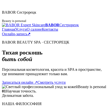
BABOR
Сестрорецк
Beauty is personal
BABOR
Сестрорецк
Главная
Услуги
О салоне
Контакты
Онлайн-запись
↗
BABOR BEAUTY SPA · СЕСТРОРЕЦК
Тихая роскошь
быть собой
Персональная косметология, красота и SPA в пространстве,
где внимание принадлежит только вам.
Записаться онлайн
↗
Смотреть услуги
Beauty is personal
01
Научная точность.
Деликатная забота.
НАША ФИЛОСОФИЯ