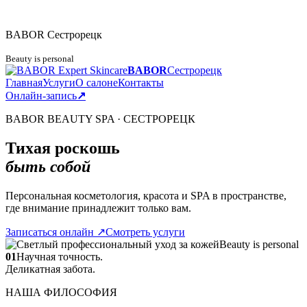
BABOR
Сестрорецк
Beauty is personal
BABOR
Сестрорецк
Главная
Услуги
О салоне
Контакты
Онлайн-запись
↗
BABOR BEAUTY SPA · СЕСТРОРЕЦК
Тихая роскошь
быть собой
Персональная косметология, красота и SPA в пространстве,
где внимание принадлежит только вам.
Записаться онлайн
↗
Смотреть услуги
Beauty is personal
01
Научная точность.
Деликатная забота.
НАША ФИЛОСОФИЯ