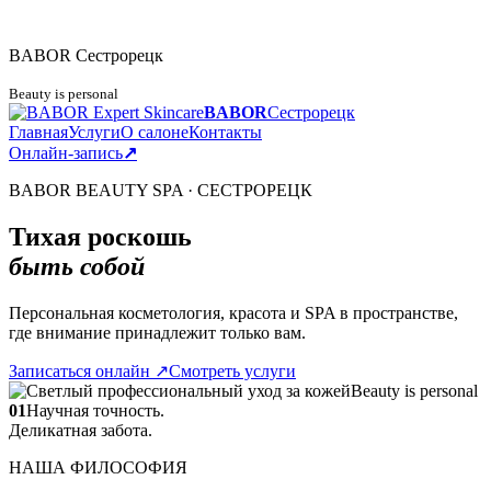
BABOR
Сестрорецк
Beauty is personal
BABOR
Сестрорецк
Главная
Услуги
О салоне
Контакты
Онлайн-запись
↗
BABOR BEAUTY SPA · СЕСТРОРЕЦК
Тихая роскошь
быть собой
Персональная косметология, красота и SPA в пространстве,
где внимание принадлежит только вам.
Записаться онлайн
↗
Смотреть услуги
Beauty is personal
01
Научная точность.
Деликатная забота.
НАША ФИЛОСОФИЯ