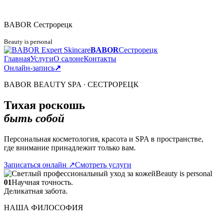
BABOR
Сестрорецк
Beauty is personal
BABOR
Сестрорецк
Главная
Услуги
О салоне
Контакты
Онлайн-запись
↗
BABOR BEAUTY SPA · СЕСТРОРЕЦК
Тихая роскошь
быть собой
Персональная косметология, красота и SPA в пространстве,
где внимание принадлежит только вам.
Записаться онлайн
↗
Смотреть услуги
Beauty is personal
01
Научная точность.
Деликатная забота.
НАША ФИЛОСОФИЯ