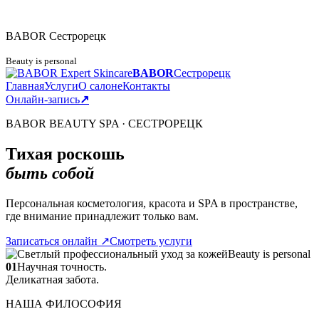
BABOR
Сестрорецк
Beauty is personal
BABOR
Сестрорецк
Главная
Услуги
О салоне
Контакты
Онлайн-запись
↗
BABOR BEAUTY SPA · СЕСТРОРЕЦК
Тихая роскошь
быть собой
Персональная косметология, красота и SPA в пространстве,
где внимание принадлежит только вам.
Записаться онлайн
↗
Смотреть услуги
Beauty is personal
01
Научная точность.
Деликатная забота.
НАША ФИЛОСОФИЯ