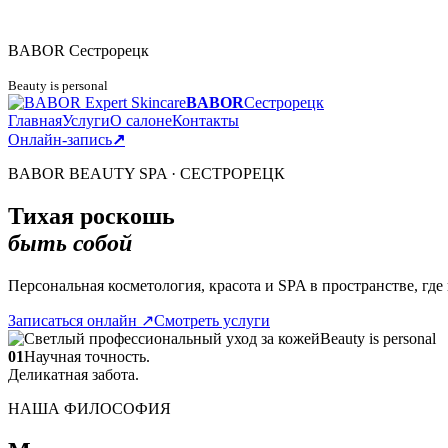
BABOR
Сестрорецк
Beauty is personal
BABOR
Сестрорецк
Главная
Услуги
О салоне
Контакты
Онлайн-запись
↗
BABOR BEAUTY SPA · СЕСТРОРЕЦК
Тихая роскошь
быть собой
Персональная косметология, красота и SPA в пространстве, гд
Записаться онлайн
↗
Смотреть услуги
Beauty is personal
01
Научная точность.
Деликатная забота.
НАША ФИЛОСОФИЯ