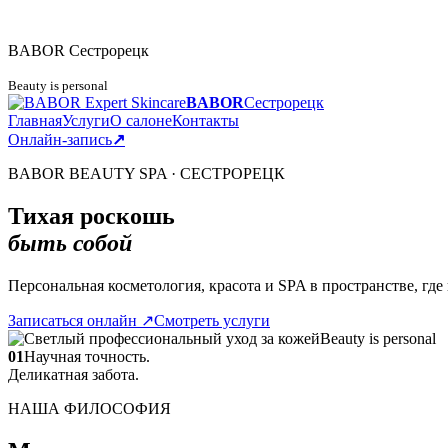
BABOR
Сестрорецк
Beauty is personal
BABOR
Сестрорецк
Главная
Услуги
О салоне
Контакты
Онлайн-запись
↗
BABOR BEAUTY SPA · СЕСТРОРЕЦК
Тихая роскошь
быть собой
Персональная косметология, красота и SPA в пространстве, гд
Записаться онлайн
↗
Смотреть услуги
Beauty is personal
01
Научная точность.
Деликатная забота.
НАША ФИЛОСОФИЯ